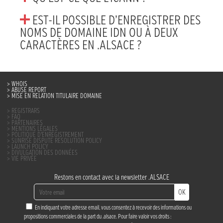
EST-IL POSSIBLE D’ENREGISTRER DES
NOMS DE DOMAINE IDN OU À DEUX
CARACTÈRES EN .ALSACE ?
WHOIS
ABUSE REPORT
MISE EN RELATION TITULAIRE DOMAINE
REGISTRARS
FAQ
PARTENAIRES
MENTIONS LÉGALES
POLITIQUE D’ENREGISTREMENT
SUNRISE DISPUTE RESOLUTION POLICY
LAUNCH POLICY
DIVULGATION DES DONNÉES
VIE PRIVÉE
Restons en contact avec la newsletter .ALSACE
OK
En indiquant votre adresse email, vous consentez à recevoir des informations ou
propositions commerciales de la part du .alsace. Pour faire valoir vos droits :