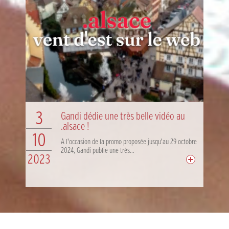
3
Gandi dédie une très belle vidéo au
.alsace !
10
A l’occasion de la promo proposée jusqu’au 29 octobre
2024, Gandi publie une très...
2023