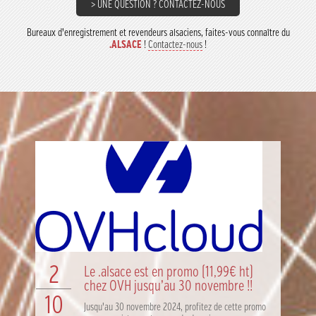
> UNE QUESTION ? CONTACTEZ-NOUS
Bureaux d’enregistrement et revendeurs alsaciens, faites-vous connaître du
.ALSACE
!
Contactez-nous
!
2
Le .alsace est en promo (11,99€ ht)
chez OVH jusqu’au 30 novembre !!
10
Jusqu’au 30 novembre 2024, profitez de cette promo