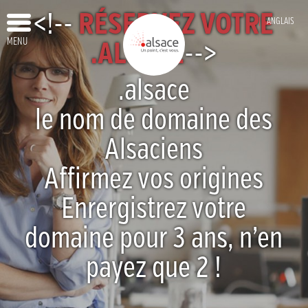
<!--
RÉSERVEZ VOTRE
ANGLAIS
MENU
.ALSACE
-->
.alsace
le nom de domaine des
Alsaciens
Affirmez vos origines
Enrergistrez votre
domaine pour 3 ans, n’en
payez que 2 !