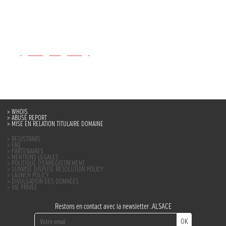
WHOIS
ABUSE REPORT
MISE EN RELATION TITULAIRE DOMAINE
REGISTRARS
FAQ
PARTENAIRES
MENTIONS LÉGALES
POLITIQUE D’ENREGISTREMENT
SUNRISE DISPUTE RESOLUTION POLICY
LAUNCH POLICY
DIVULGATION DES DONNÉES
VIE PRIVÉE
Restons en contact avec la newsletter .ALSACE
OK