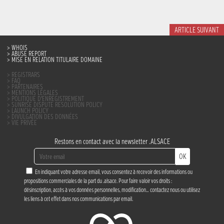
ARTICLE SUIVANT
WHOIS
ABUSE REPORT
MISE EN RELATION TITULAIRE DOMAINE
REGISTRARS
FAQ
PARTENAIRES
MENTIONS LÉGALES
POLITIQUE D’ENREGISTREMENT
SUNRISE DISPUTE RESOLUTION POLICY
LAUNCH POLICY
DIVULGATION DES DONNÉES
VIE PRIVÉE
Restons en contact avec la newsletter .ALSACE
OK
En indiquant votre adresse email, vous consentez à recevoir des informations ou
propositions commerciales de la part du .alsace. Pour faire valoir vos droits :
désinscription, accès à vos données personnelles, modification…
contactez nous
ou utilisez
les liens à cet effet dans nos communications par email.