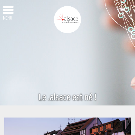
ANGLAIS
MENU
Le .alsace est né !