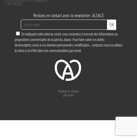
DIVULGATION DES DONNÉES
VIE PRIVÉE
Restons en contact avec la newsletter .ALSACE
OK
En indiquant votre adresse email, vous consentez à recevoir des informations ou
propositions commerciales de la part du .alsace. Pour faire valoir vos droits :
désinscription, accès à vos données personnelles, modification…
contactez nous
ou utilisez
les liens à cet effet dans nos communications par email.
Réalisé en Alsace
par
vuxe