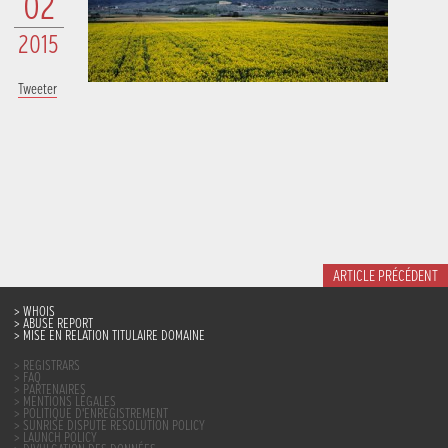
02
2015
Tweeter
ARTICLE PRÉCÉDENT
WHOIS
ABUSE REPORT
MISE EN RELATION TITULAIRE DOMAINE
REGISTRARS
FAQ
PARTENAIRES
MENTIONS LÉGALES
POLITIQUE D’ENREGISTREMENT
SUNRISE DISPUTE RESOLUTION POLICY
LAUNCH POLICY