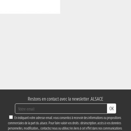
Restons en contact avec la newsletter .ALSACE
OK
En indiquant votre adresse email, vous consentez à recevoir des informations ou propositions
commerciales de la part du .alsace. Pour faire valoir vos droits : désinscription, accès à vos données
personnelles, modification…
contactez nous
ou utilisez les liens à cet effet dans nos communications