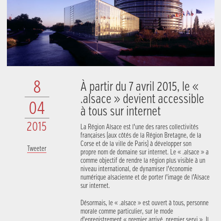
8
À partir du 7 avril 2015, le «
.alsace » devient accessible
04
à tous sur internet
2015
La Région Alsace est l’une des rares collectivités
françaises (aux côtés de la Région Bretagne, de la
Corse et de la ville de Paris) à développer son
Tweeter
propre nom de domaine sur internet. Le « .alsace » a
comme objectif de rendre la région plus visible à un
niveau international, de dynamiser l’économie
numérique alsacienne et de porter l’image de l’Alsace
sur internet.
Désormais, le « .alsace » est ouvert à tous, personne
morale comme particulier, sur le mode
d’enregistrement « premier arrivé, premier servi ». Il