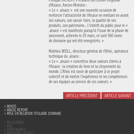
Philippe RICHERT, Président du Conseil Régional
d’Alsace, Ancien Ministre :
« Le « .alsace » est une nouvelle occasion de
renforcer l’attractivité de l’Alsace en mettant en avant
ses valeurs, son savoir-faire, la qualité de ses
produits, son patrimoine… L’intérêt du public pour le «
.alsace » est manifeste puisqu’à l’issue de la phase de
lancement, achevée le 20 mars, ce sont 560 noms
de domaine qui ont été enregistrés. ».
Mathieu WEILL, directeur général de l’Afnic, opérateur
technique du .alsace :
« Le « .alsace » concrétise deux valeurs chères à
l’Alsace : la création de liens et la citoyenneté du
monde. L’Afnic est ravie de participer à ce projet
collectif et de mettre l’expérience et les compétences
de ses équipes au service de ces valeurs. ».
ARTICLE PRÉCÉDENT
ARTICLE SUIVANT
WHOIS
ABUSE REPORT
MISE EN RELATION TITULAIRE DOMAINE
REGISTRARS
FAQ
PARTENAIRES
MENTIONS LÉGALES