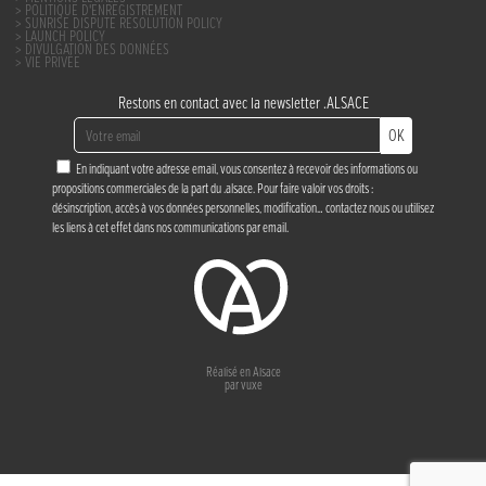
POLITIQUE D’ENREGISTREMENT
SUNRISE DISPUTE RESOLUTION POLICY
LAUNCH POLICY
DIVULGATION DES DONNÉES
VIE PRIVÉE
Restons en contact avec la newsletter .ALSACE
OK
En indiquant votre adresse email, vous consentez à recevoir des informations ou
propositions commerciales de la part du .alsace. Pour faire valoir vos droits :
désinscription, accès à vos données personnelles, modification…
contactez nous
ou utilisez
les liens à cet effet dans nos communications par email.
Réalisé en Alsace
par
vuxe