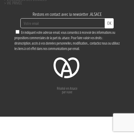
VIE PRIVÉE
Restons en contact avec la newsletter .ALSACE
OK
En indiquant votre adresse email, vous consentez à recevoir des informations ou
propositions commerciales de la part du .alsace. Pour faire valoir vos droits :
désinscription, accès à vos données personnelles, modification…
contactez nous
ou utilisez
les liens à cet effet dans nos communications par email.
Réalisé en Alsace
par
vuxe