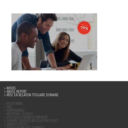
WHOIS
ABUSE REPORT
MISE EN RELATION TITULAIRE DOMAINE
REGISTRARS
FAQ
PARTENAIRES
MENTIONS LÉGALES
POLITIQUE D’ENREGISTREMENT
SUNRISE DISPUTE RESOLUTION POLICY
LAUNCH POLICY
DIVULGATION DES DONNÉES