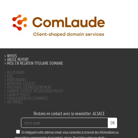
WHOIS
ABUSE REPORT
MISE EN RELATION TITULAIRE DOMAINE
REGISTRARS
FAQ
PARTENAIRES
MENTIONS LÉGALES
POLITIQUE D’ENREGISTREMENT
SUNRISE DISPUTE RESOLUTION POLICY
LAUNCH POLICY
DIVULGATION DES DONNÉES
VIE PRIVÉE
Restons en contact avec la newsletter .ALSACE
OK
En indiquant votre adresse email, vous consentez à recevoir des informations ou