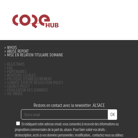
WHOIS
ABUSE REPORT
MISE EN RELATION TITULAIRE DOMAINE
REGISTRARS
FAQ
PARTENAIRES
MENTIONS LÉGALES
POLITIQUE D’ENREGISTREMENT
SUNRISE DISPUTE RESOLUTION POLICY
LAUNCH POLICY
DIVULGATION DES DONNÉES
VIE PRIVÉE
Restons en contact avec la newsletter .ALSACE
OK
En indiquant votre adresse email, vous consentez à recevoir des informations ou
propositions commerciales de la part du .alsace. Pour faire valoir vos droits :
désinscription, accès à vos données personnelles, modification…
contactez nous
ou utilisez