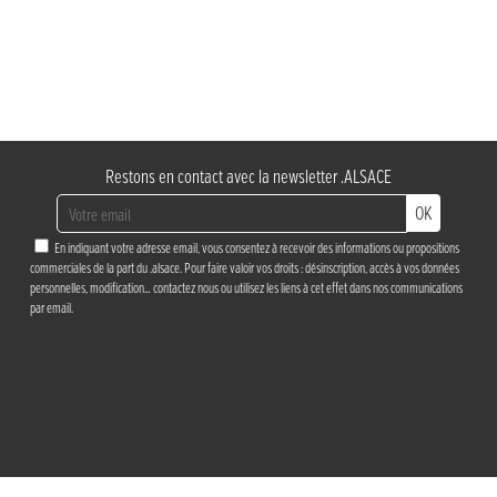
Restons en contact avec la newsletter .ALSACE
OK
En indiquant votre adresse email, vous consentez à recevoir des informations ou propositions
commerciales de la part du .alsace. Pour faire valoir vos droits : désinscription, accès à vos données
personnelles, modification…
contactez nous
ou utilisez les liens à cet effet dans nos communications
par email.