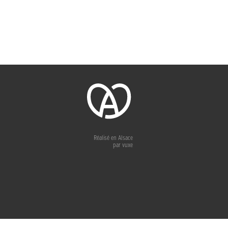
Réalisé en Alsace
par
vuxe