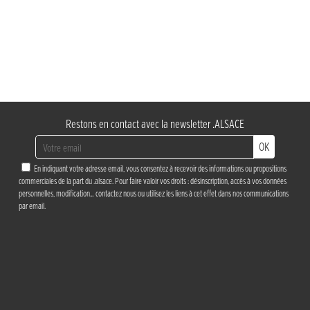
Restons en contact avec la newsletter .ALSACE
OK
En indiquant votre adresse email, vous consentez à recevoir des informations ou propositions
commerciales de la part du .alsace. Pour faire valoir vos droits : désinscription, accès à vos données
personnelles, modification…
contactez nous
ou utilisez les liens à cet effet dans nos communications
par email.