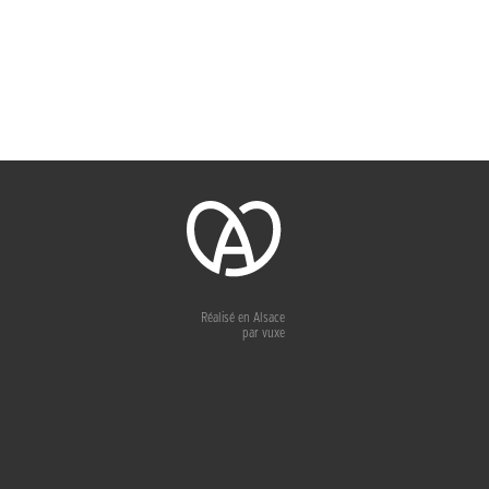
Réalisé en Alsace
par
vuxe