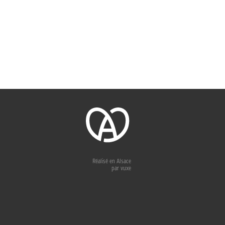
Réalisé en Alsace
par
vuxe