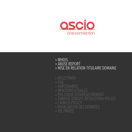
WHOIS
ABUSE REPORT
MISE EN RELATION TITULAIRE DOMAINE
REGISTRARS
FAQ
PARTENAIRES
MENTIONS LÉGALES
POLITIQUE D’ENREGISTREMENT
SUNRISE DISPUTE RESOLUTION POLICY
LAUNCH POLICY
DIVULGATION DES DONNÉES
VIE PRIVÉE