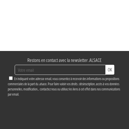
Restons en contact avec la newsletter .ALSACE
OK
En indiquant votre adresse email, vous consentez à recevoir des informations ou propositions
commerciales de la part du .alsace. Pour faire valoir vos droits : désinscription, accès à vos données
personnelles, modification…
contactez nous
ou utilisez les liens à cet effet dans nos communications
par email.