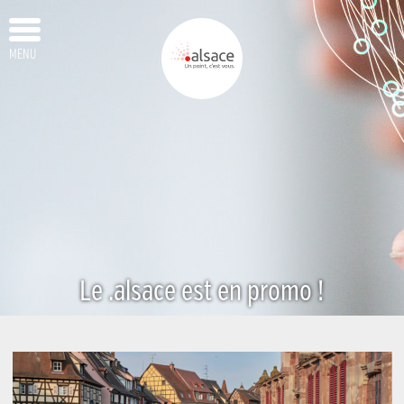
MENU
Le .alsace est en promo !