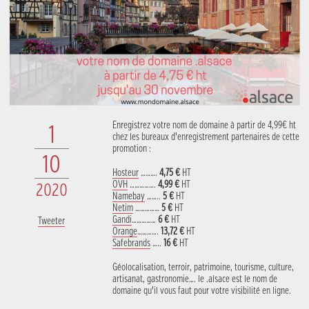
Enregistrez votre nom de domaine à partir de 4,99€ ht
1
chez les bureaux d’enregistrement partenaires de cette
promotion :
10
Hosteur
……….
4,75 €
HT
OVH
…………….
4,99 €
HT
2020
Namebay
……..
5 €
HT
Netim
……………
5 €
HT
Gandi
……………
6 €
HT
Tweeter
Orange
………….
13,72 €
HT
Safebrands
…..
16 €
HT
Géolocalisation, terroir, patrimoine, tourisme, culture,
artisanat, gastronomie…. le .alsace est le nom de
domaine qu’il vous faut pour votre visibilité en ligne.