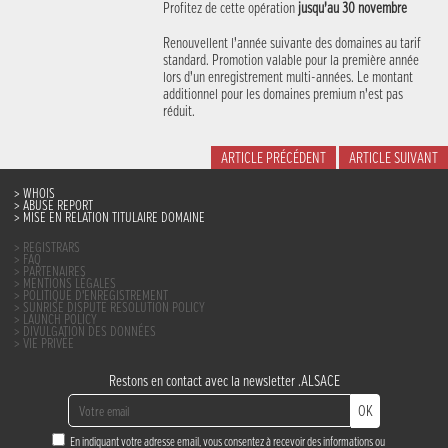
Profitez de cette opération
jusqu’au 30 novembre
Renouvellent l’année suivante des domaines au tarif
standard. Promotion valable pour la première année
lors d’un enregistrement multi-années. Le montant
additionnel pour les domaines premium n’est pas
réduit.
ARTICLE PRÉCÉDENT
ARTICLE SUIVANT
WHOIS
ABUSE REPORT
MISE EN RELATION TITULAIRE DOMAINE
REGISTRARS
FAQ
PARTENAIRES
MENTIONS LÉGALES
POLITIQUE D’ENREGISTREMENT
SUNRISE DISPUTE RESOLUTION POLICY
LAUNCH POLICY
DIVULGATION DES DONNÉES
VIE PRIVÉE
Restons en contact avec la newsletter .ALSACE
OK
En indiquant votre adresse email, vous consentez à recevoir des informations ou