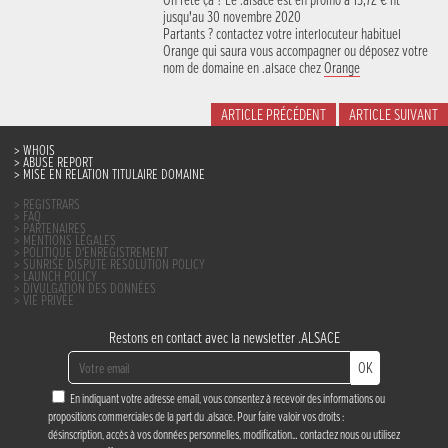
On fête ça ? Le .alsace est en promo à 13,72 € ht
jusqu’au 30 novembre 2020
Partants ? contactez votre interlocuteur habituel
Orange qui saura vous accompagner ou déposez votre
nom de domaine en .alsace chez
Orange
ARTICLE PRÉCÉDENT
ARTICLE SUIVANT
WHOIS
ABUSE REPORT
MISE EN RELATION TITULAIRE DOMAINE
REGISTRARS
FAQ
PARTENAIRES
MENTIONS LÉGALES
POLITIQUE D’ENREGISTREMENT
SUNRISE DISPUTE RESOLUTION POLICY
LAUNCH POLICY
DIVULGATION DES DONNÉES
VIE PRIVÉE
Restons en contact avec la newsletter .ALSACE
OK
En indiquant votre adresse email, vous consentez à recevoir des informations ou
propositions commerciales de la part du .alsace. Pour faire valoir vos droits :
désinscription, accès à vos données personnelles, modification…
contactez nous
ou utilisez