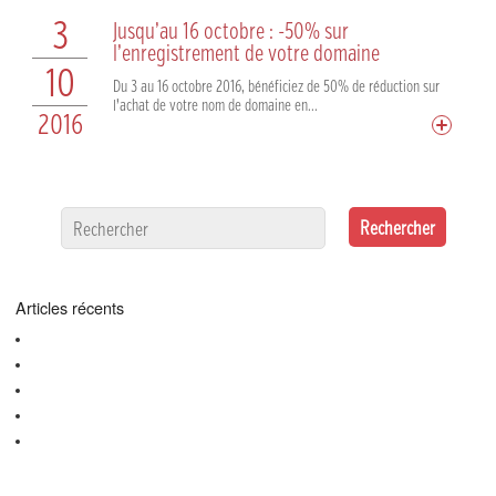
3
Jusqu’au 16 octobre : -50% sur
l’enregistrement de votre domaine
10
Du 3 au 16 octobre 2016, bénéficiez de 50% de réduction sur
l’achat de votre nom de domaine en...
2016
Articles récents
Le .alsace est en promo (11,99€ ht) chez OVH jusqu’au 30 novembre !!
Le .alsace à l’honneur dans les DNA et l’Alsace
Gandi dédie une très belle vidéo au .alsace !
Le .alsace est en promo jusqu’au 29 février 2024 !!
On a testé ChatGPT avec le .alsace