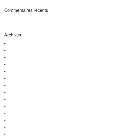
Commentaires récents
Archives
octobre 2024
juillet 2024
octobre 2023
janvier 2023
septembre 2022
mars 2022
février 2022
janvier 2022
novembre 2021
octobre 2021
mars 2021
février 2021
janvier 2021
décembre 2020