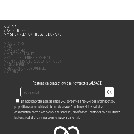
WHOIS
ABUSE REPORT
MISE EN RELATION TITULAIRE DOMAINE
REGISTRARS
FAQ
PARTENAIRES
MENTIONS LÉGALES
POLITIQUE D’ENREGISTREMENT
SUNRISE DISPUTE RESOLUTION POLICY
LAUNCH POLICY
DIVULGATION DES DONNÉES
VIE PRIVÉE
Restons en contact avec la newsletter .ALSACE
OK
En indiquant votre adresse email, vous consentez à recevoir des informations ou
propositions commerciales de la part du .alsace. Pour faire valoir vos droits :
désinscription, accès à vos données personnelles, modification…
contactez nous
ou utilisez
les liens à cet effet dans nos communications par email.