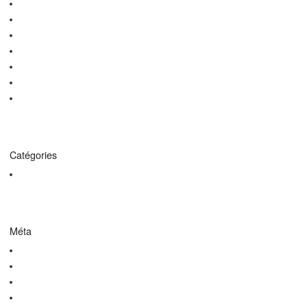
octobre 2015
septembre 2015
août 2015
avril 2015
janvier 2015
décembre 2014
octobre 2014
Catégories
Non classé
Méta
Connexion
Flux des publications
Flux des commentaires
Site de WordPress-FR