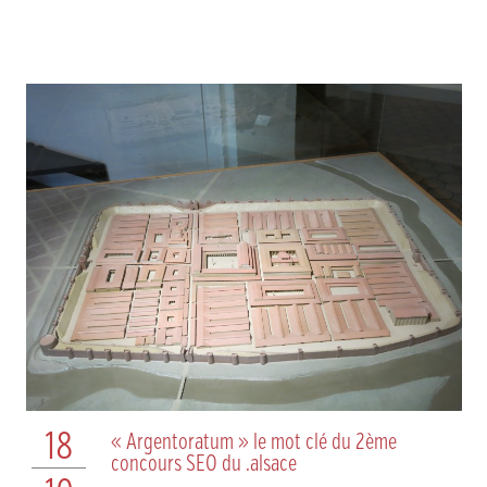
18
« Argentoratum » le mot clé du 2ème
concours SEO du .alsace