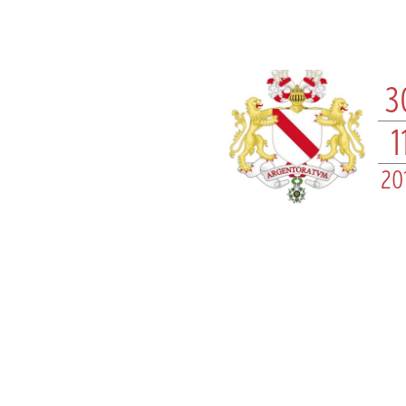
3
1
20