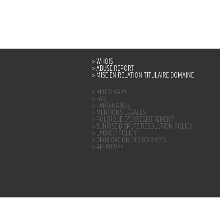
WHOIS
ABUSE REPORT
MISE EN RELATION TITULAIRE DOMAINE
REGISTRARS
FAQ
PARTENAIRES
MENTIONS LÉGALES
POLITIQUE D’ENREGISTREMENT
SUNRISE DISPUTE RESOLUTION POLICY
LAUNCH POLICY
DIVULGATION DES DONNÉES
VIE PRIVÉE