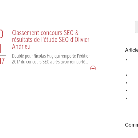
0
Classement concours SEO &
résultats de l’étude SEO d’Olivier
1
Andrieu
Articl
Doublé pour Nicolas Hug qui remporte l’édition
Le .
17
2017 du concours SEO après avoir remporté...
jusq
Le .
Gand
Le .
On a
Comme