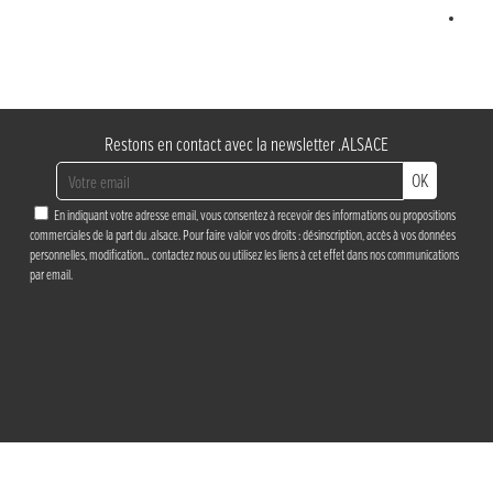
Site
Restons en contact avec la newsletter .ALSACE
OK
En indiquant votre adresse email, vous consentez à recevoir des informations ou propositions
commerciales de la part du .alsace. Pour faire valoir vos droits : désinscription, accès à vos données
personnelles, modification…
contactez nous
ou utilisez les liens à cet effet dans nos communications
par email.