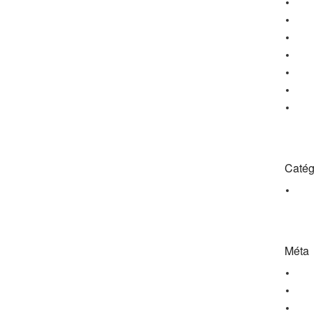
octo
sep
août
avri
janv
déc
octo
Catég
Non 
Méta
Con
Flux
Flux