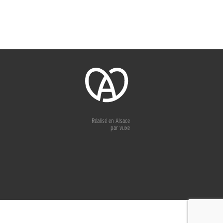
 de WordPress-FR
Réalisé en Alsace
par
vuxe