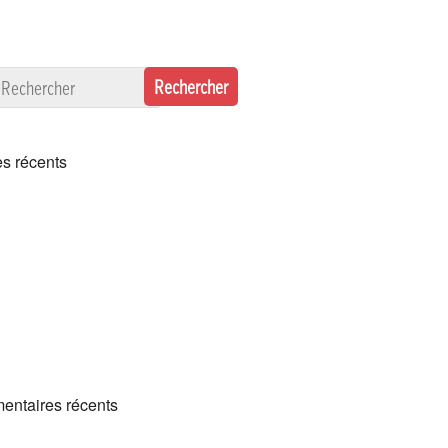
es récents
alsace est en promo (11,99€ ht) chez OVH
u’au 30 novembre !!
alsace à l’honneur dans les DNA et l’Alsace
i dédie une très belle vidéo au .alsace !
alsace est en promo jusqu’au 29 février 2024 !!
 testé ChatGPT avec le .alsace
ntaires récents