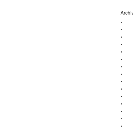
Archi
octo
juil
octo
janv
sep
mar
févr
janv
nov
octo
mar
févr
janv
déc
nov