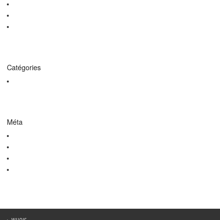
janvier 2015
décembre 2014
octobre 2014
Catégories
Non classé
Méta
Connexion
Flux des publications
Flux des commentaires
Site de WordPress-FR