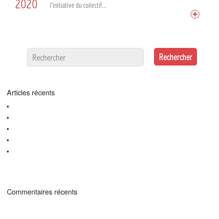
2020
l’initiative du collectif...
Articles récents
Le .alsace est en promo (11,99€ ht) chez OVH jusqu’au 30 novembre !!
Le .alsace à l’honneur dans les DNA et l’Alsace
Gandi dédie une très belle vidéo au .alsace !
Le .alsace est en promo jusqu’au 29 février 2024 !!
On a testé ChatGPT avec le .alsace
Commentaires récents