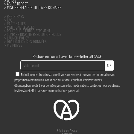
WHOIS
ABUSE REPORT
MISE EN RELATION TITULAIRE DOMAINE
REGISTRARS
FAQ
PARTENAIRES
MENTIONS LÉGALES
POLITIQUE D’ENREGISTREMENT
SUNRISE DISPUTE RESOLUTION POLICY
LAUNCH POLICY
DIVULGATION DES DONNÉES
VIE PRIVÉE
Restons en contact avec la newsletter .ALSACE
OK
En indiquant votre adresse email, vous consentez à recevoir des informations ou
propositions commerciales de la part du .alsace. Pour faire valoir vos droits :
désinscription, accès à vos données personnelles, modification…
contactez nous
ou utilisez
les liens à cet effet dans nos communications par email.
Réalisé en Alsace